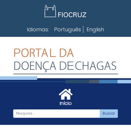
Skip
to
content
Idiomas:
Português
English
Início