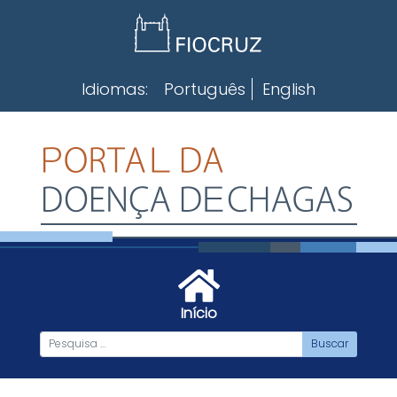
Skip
to
content
Idiomas:
Português
English
Início