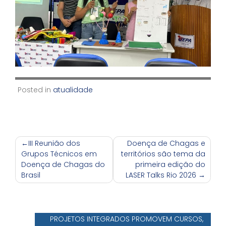
Posted in
atualidade
Navegação
III Reunião dos
Doença de Chagas e
Grupos Técnicos em
territórios são tema da
de
Doença de Chagas do
primeira edição do
Post
Brasil
LASER Talks Rio 2026
PROJETOS INTEGRADOS PROMOVEM CURSOS,