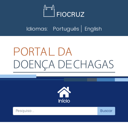
Skip
to
content
Idiomas:
Português
English
Início