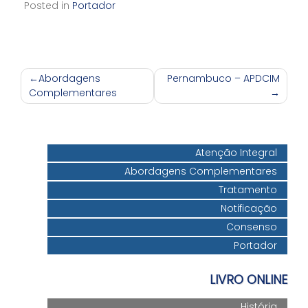
Posted in
Portador
Navegação
Abordagens
Pernambuco – APDCIM
Complementares
de
Post
Atenção Integral
Abordagens Complementares
Tratamento
Notificação
Consenso
Portador
LIVRO ONLINE
História