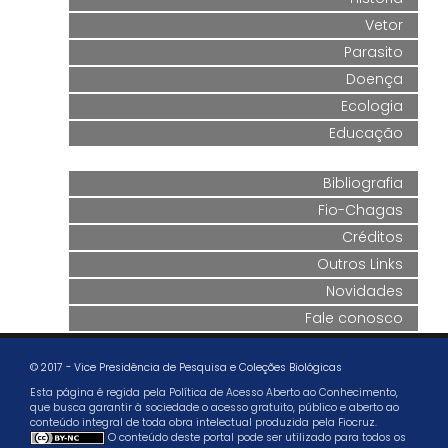
Vetor
Parasito
Doença
Ecologia
Educação
Bibliografia
Fio-Chagas
Créditos
Outros Links
Novidades
Fale conosco
© 2017 - Vice Presidência de Pesquisa e Coleções Biológicas
Esta página é regida pela Política de Acesso Aberto ao Conhecimento,
que busca garantir à sociedade o acesso gratuito, público e aberto ao
conteúdo integral de toda obra intelectual produzida pela Fiocruz.
O conteúdo deste portal pode ser utilizado para todos os