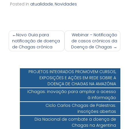
Posted in
atualidade
,
Novidades
Navegação
Novo Guia para
Webinar – Notificação
notificação de doença
de casos crônicos da
de
de Chagas crônica
Doença de Chagas
Post
PROJETOS INTEGRADOS PROMOVEM CURSOS,
EXPOSIÇÕES E AÇÕES EM REDE SOBRE A
DOENÇA DE CHAGAS NA AMAZÔNIA
iChagas: inovação para ampliar o acesso
à informação
Ciclo Carlos Chagas de Palestras:
inscrições abertas
Dia Nacional de combate a doença de
Chagas na Argentina