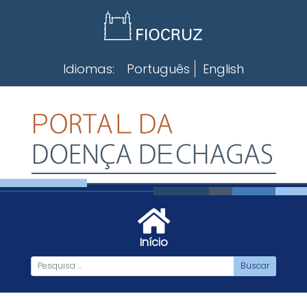
Skip
to
content
Idiomas:
Português
English
Início