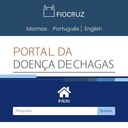
Skip
to
content
Idiomas:
Português
English
Início