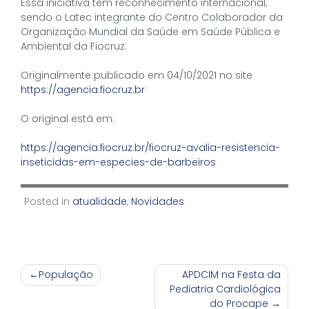
Essa iniciativa tem reconhecimento internacional,
sendo o Latec integrante do Centro Colaborador da
Organização Mundial da Saúde em Saúde Pública e
Ambiental da Fiocruz.
Originalmente publicado em 04/10/2021 no site
https://agencia.fiocruz.br
O original está em:
https://agencia.fiocruz.br/fiocruz-avalia-resistencia-
inseticidas-em-especies-de-barbeiros
Posted in
atualidade
,
Novidades
Navegação
População
APDCIM na Festa da
Pediatria Cardiológica
de
do Procape