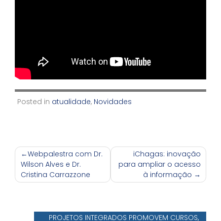
Posted in
atualidade
,
Novidades
Navegação
Webpalestra com Dr.
iChagas: inovação
Wilson Alves e Dr.
para ampliar o acesso
de
Cristina Carrazzone
à informação
Post
PROJETOS INTEGRADOS PROMOVEM CURSOS,