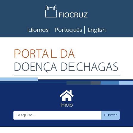
Skip
to
content
Idiomas:
Português
English
Início