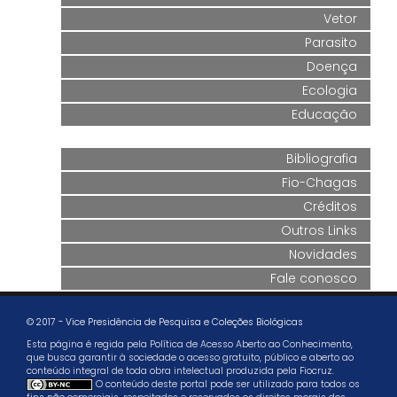
Vetor
Parasito
Doença
Ecologia
Educação
Bibliografia
Fio-Chagas
Créditos
Outros Links
Novidades
Fale conosco
© 2017 - Vice Presidência de Pesquisa e Coleções Biológicas
Esta página é regida pela Política de Acesso Aberto ao Conhecimento,
que busca garantir à sociedade o acesso gratuito, público e aberto ao
conteúdo integral de toda obra intelectual produzida pela Fiocruz.
O conteúdo deste portal pode ser utilizado para todos os