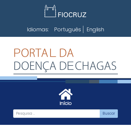
Skip
to
content
Idiomas:
Português
English
Início