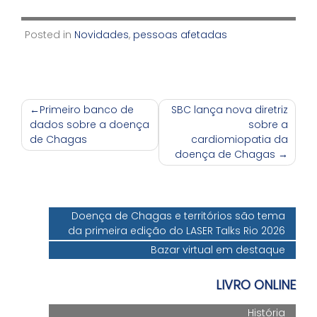
Posted in
Novidades
,
pessoas afetadas
Navegação
Primeiro banco de
SBC lança nova diretriz
dados sobre a doença
sobre a
de
de Chagas
cardiomiopatia da
Post
doença de Chagas
Doença de Chagas e territórios são tema
da primeira edição do LASER Talks Rio 2026
Bazar virtual em destaque
LIVRO ONLINE
História