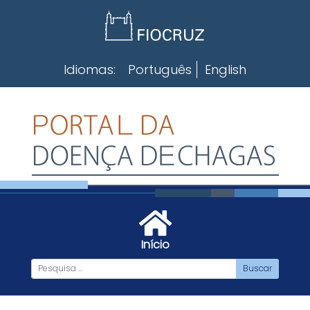
Skip
to
content
Idiomas:
Português
English
Início