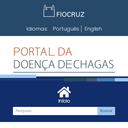
Skip
to
content
Idiomas:
Português
English
Início