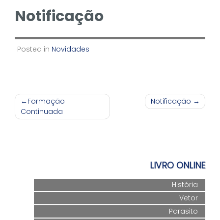
Notificação
Posted in
Novidades
Navegação
Formação
Notificação
Continuada
de
Post
LIVRO ONLINE
História
Vetor
Parasito