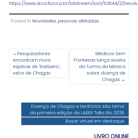
https://www.arca.fiocruz.br/bitstream/icict/53544/2/Devol
Posted in
Novidades
,
pessoas afetadas
Navegação
Pesquisadores
Médicos Sem
encontram nova
Fronteiras lança revista
de
espécie de ‘barbeiro’,
da Turma da Mônica
Post
vetor de Chagas
sobre doença de
Chagas
Doença de Chagas e territórios são tema
da primeira edição do LASER Talks Rio 2026
Bazar virtual em destaque
LIVRO ONLINE