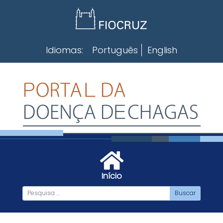
Skip
to
content
Idiomas:
Português
English
Início