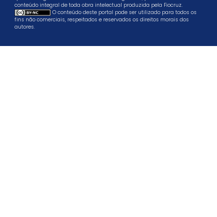
conteúdo integral de toda obra intelectual produzida pela Fiocruz.
O conteúdo deste portal pode ser utilizado para todos os
fins não comerciais, respeitados e reservados os direitos morais dos
autores.