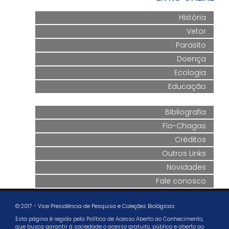
História
Vetor
Parasito
Doença
Ecologia
Educação
Bibliografia
Fio-Chagas
Créditos
Outros Links
Novidades
Fale conosco
© 2017 - Vice Presidência de Pesquisa e Coleções Biológicas
Esta página é regida pela Política de Acesso Aberto ao Conhecimento,
que busca garantir à sociedade o acesso gratuito, público e aberto ao