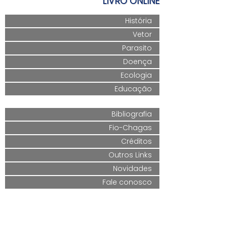
LIVRO ONLINE
História
Vetor
Parasito
Doença
Ecologia
Educação
Bibliografia
Fio-Chagas
Créditos
Outros Links
Novidades
Fale conosco