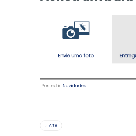
Envie uma foto
Entreg
Posted in
Novidades
Navegação
Arte
de