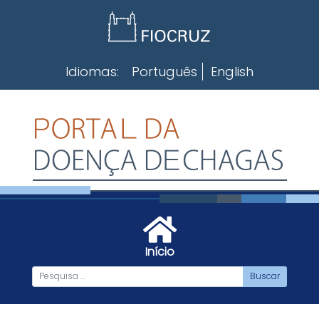
Skip
to
content
Idiomas:
Português
English
Início